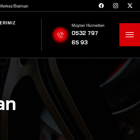
n Merkez/Batman
ERIMIZ
Müşteri Hizmetleri
0532 797
65 93
an