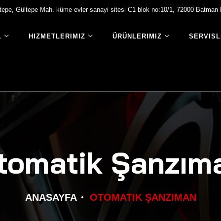
tepe, Gültepe Mah. küme evler sanayi sitesi C1 blok no:10/1, 72000 Batma
L
HIZMETLERIMIZ
ÜRÜNLERIMIZ
SERVISL
tomatik Şanzım
ANASAYFA
OTOMATIK ŞANZIMAN