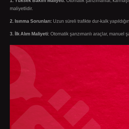
1. Yüksek Bakım Maliyeti:
Otomatik şanzımanlar, karmaşık
maliyetlidir.
2. Isınma Sorunları:
Uzun süreli trafikte dur-kalk yapıldığı
3. İlk Alım Maliyeti:
Otomatik şanzımanlı araçlar, manuel şa