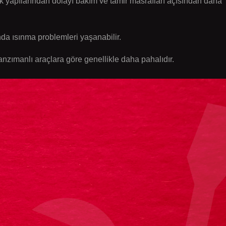
 yapılarından dolayı bakım ve tamir masrafları açısından daha
nda ısınma problemleri yaşanabilir.
nzımanlı araçlara göre genellikle daha pahalıdır.